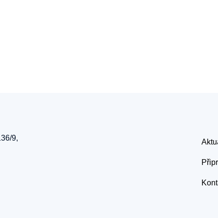
136/9,
Aktu
Přip
Kont