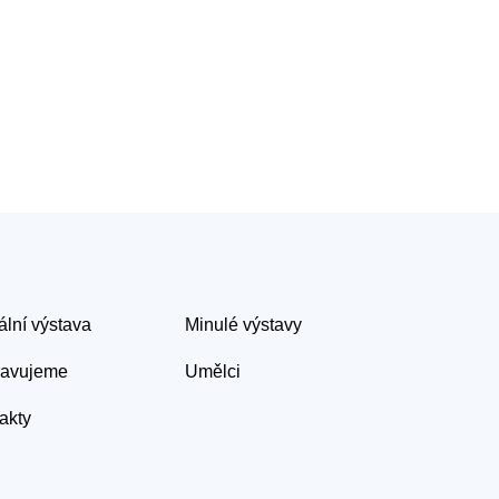
ální výstava
Minulé výstavy
ravujeme
Umělci
akty