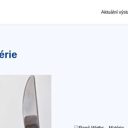
Aktuální výs
érie