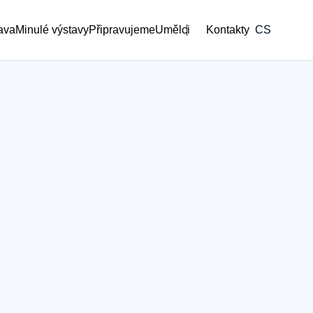
tava
Minulé výstavy
Připravujeme
Umělci
Kontakty
CS