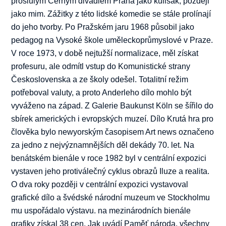
proslulým Černým divadlem Praha jako kulisák, později
jako mim. Zážitky z této lidské komedie se stále prolínají
do jeho tvorby. Po Pražském jaru 1968 působil jako
pedagog na Vysoké škole uměleckoprůmyslové v Praze.
V roce 1973, v době nejtužší normalizace, měl získat
profesuru, ale odmítl vstup do Komunistické strany
Československa a ze školy odešel. Totalitní režim
potřeboval valuty, a proto Anderleho dílo mohlo být
vyváženo na západ. Z Galerie Baukunst Köln se šířilo do
sbírek amerických i evropských muzeí. Dílo Krutá hra pro
člověka bylo newyorským časopisem Art news označeno
za jedno z nejvýznamnějších děl dekády 70. let. Na
benátském bienále v roce 1982 byl v centrální expozici
vystaven jeho protiválečný cyklus obrazů Iluze a realita.
O dva roky později v centrální expozici vystavoval
grafické dílo a švédské národní muzeum ve Stockholmu
mu uspořádalo výstavu. na mezinárodních bienále
grafiky získal 38 cen. Jak uvádí Paměť národa, všechny