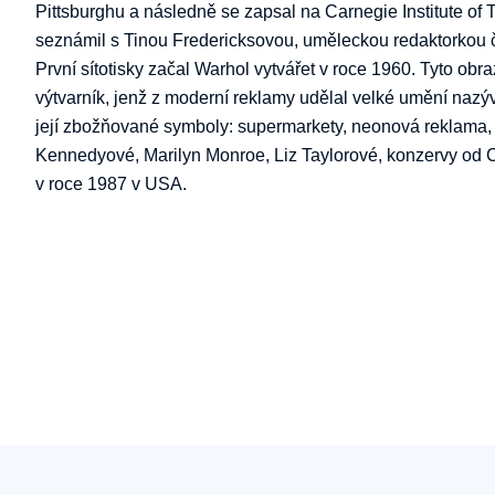
Pittsburghu a následně se zapsal na Carnegie Institute o
seznámil s Tinou Fredericksovou, uměleckou redaktorkou č
První sítotisky začal Warhol vytvářet v roce 1960. Tyto o
výtvarník, jenž z moderní reklamy udělal velké umění nazýv
její zbožňované symboly: supermarkety, neonová reklama, f
Kennedyové, Marilyn Monroe, Liz Taylorové, konzervy od 
v roce 1987 v USA.