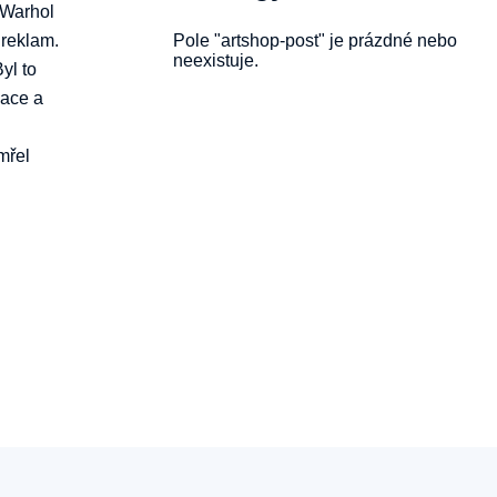
 Warhol
 reklam.
Pole "artshop-post" je prázdné nebo
neexistuje.
yl to
zace a
mřel