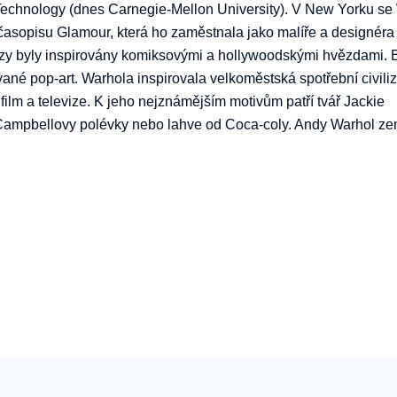
f Technology (dnes Carnegie-Mellon University). V New Yorku se
asopisu Glamour, která ho zaměstnala jako malíře a designéra
brazy byly inspirovány komiksovými a hollywoodskými hvězdami. B
ané pop-art. Warhola inspirovala velkoměstská spotřební civili
ilm a televize. K jeho nejznámějším motivům patří tvář Jackie
Campbellovy polévky nebo lahve od Coca-coly. Andy Warhol ze