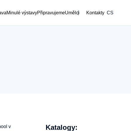
tava
Minulé výstavy
Připravujeme
Umělci
Kontakty
CS
Katalogy:
hool v