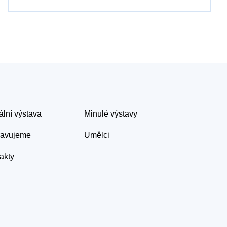
ální výstava
Minulé výstavy
ravujeme
Umělci
akty