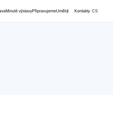
tava
Minulé výstavy
Připravujeme
Umělci
Kontakty
CS