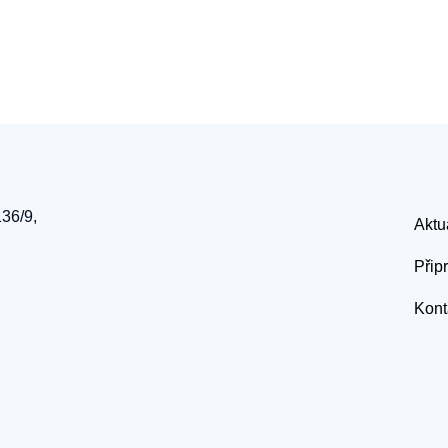
136/9,
Aktu
Přip
Kont